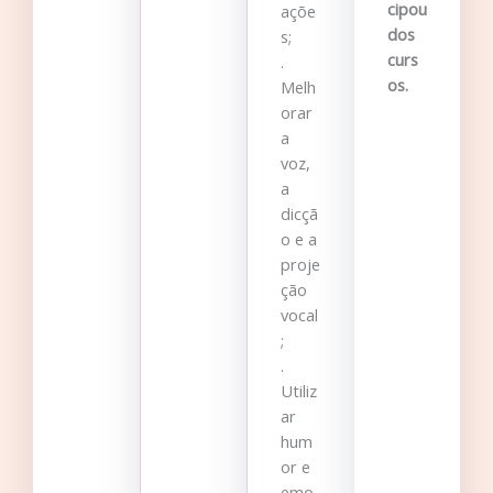
cipou
açõe
dos
s;
curs
.
os.
Melh
orar
a
voz,
a
dicçã
o e a
proje
ção
vocal
;
.
Utiliz
ar
hum
or e
emo