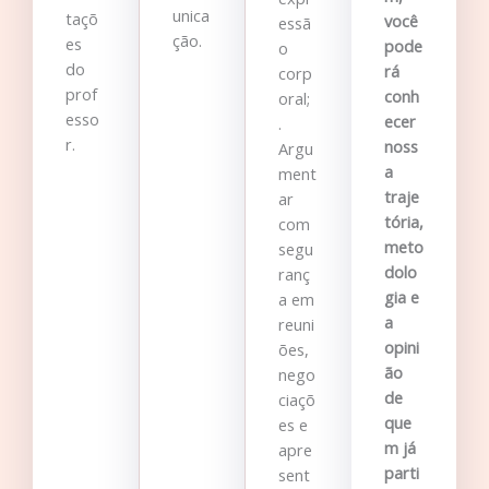
unica
taçõ
você
essã
ção.
es
pode
o
do
rá
corp
prof
conh
oral;
esso
ecer
.
r.
noss
Argu
a
ment
traje
ar
tória,
com
meto
segu
dolo
ranç
gia e
a em
a
reuni
opini
ões,
ão
nego
de
ciaçõ
que
es e
m já
apre
parti
sent