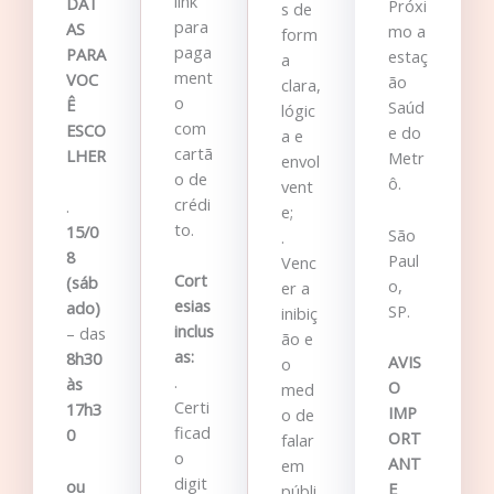
link
DAT
Próxi
s de
para
AS
mo a
form
paga
PARA
estaç
a
ment
VOC
ão
clara,
o
Ê
Saúd
lógic
com
ESCO
e do
a e
cartã
LHER
Metr
envol
o de
ô.
vent
crédi
.
e;
to.
15/0
São
.
8
Paul
Venc
Cort
(sáb
o,
er a
esias
ado)
SP.
inibiç
inclus
– das
ão e
as:
8h30
AVIS
o
.
às
O
med
Certi
17h3
IMP
o de
ficad
0
ORT
falar
o
ANT
em
digit
ou
E
públi