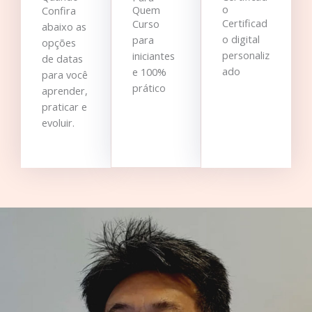
o
Quem
Confira
Certificad
Curso
abaixo as
o digital
para
opções
personaliz
iniciantes
de datas
ado
e 100%
para você
prático
aprender,
praticar e
evoluir.