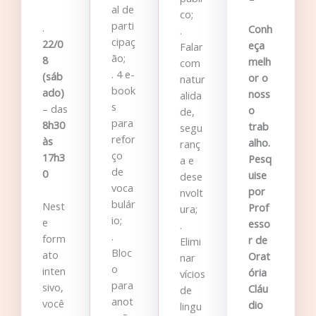
al de
co;
parti
.
Conh
.
cipaç
22/0
eça
Falar
ão;
8
melh
com
. 4 e-
(sáb
or o
natur
book
ado)
noss
alida
s
– das
o
de,
para
8h30
trab
segu
refor
às
alho.
ranç
ço
17h3
Pesq
a e
de
0
uise
dese
voca
por
nvolt
bulár
Nest
Prof
ura;
io;
e
esso
.
.
form
r de
Elimi
Bloc
ato
Orat
nar
o
inten
ória
vícios
para
sivo,
Cláu
de
anot
você
dio
lingu