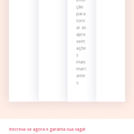
ção
para
torn
ar as
apre
sent
açõe
s
mais
marc
ante
s.
Inscreva-se agora e garanta sua vaga!