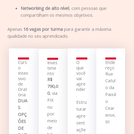
Networking de alto nível
, com pessoas que
compartilham os mesmos objetivos.
Apenas
16 vagas por turma
para garantir a máxima
qualidade no seu aprendizado.
Curs
O
Ende
Inves
o
que
reço
time
Inten
você
nto
Rua
sivo
vai
R$
Catul
de
apre
790,0
o da
Orat
nder
0
, via
Paixã
ória
.
PIX
DUA
o
Estru
ou
S
Cear
turar
por
OPÇ
ense,
apre
meio
ÕES
91
sent
de
DE
açõe