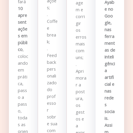
açõe
fará
Ayab
age
s;
10
e no
m e
.
apre
Goo
corri
Coffe
sent
gle,
gir
e
açõe
nas
os
brea
s em
ferra
erros
k;
públi
ment
mais
.
co
,
as de
com
Feed
coloc
inteli
uns;
back
ando
gênci
.
pers
em
a
Apri
onali
práti
artifi
mora
zado
ca,
cial e
r a
do
pass
nas
post
prof
o a
rede
ura,
esso
pass
s
os
r
o,
socia
gest
sobr
toda
is.
os e
e sua
s as
Assi
a
com
orien
m,
expr